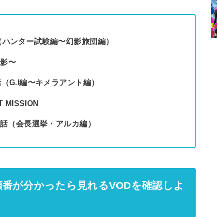
59話（ハンター試験編〜幻影旅団編）
幻影〜
6話（G.I編〜キメラアント編）
 MISSION
第148話（会長選挙・アルカ編）
番が分かったら見れるVODを確認しよ