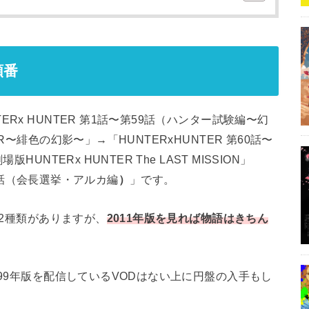
順番
Rx HUNTER 第1話〜第59話（ハンター試験編〜幻
R〜緋色の幻影〜」→「HUNTERxHUNTER 第60話〜
UNTERx HUNTER The LAST MISSION」
148話（会長選挙・アルカ編
）
」です。
の2種類がありますが、
2011年版を見れば物語はきちん
999年版を配信しているVODはない上に円盤の入手もし