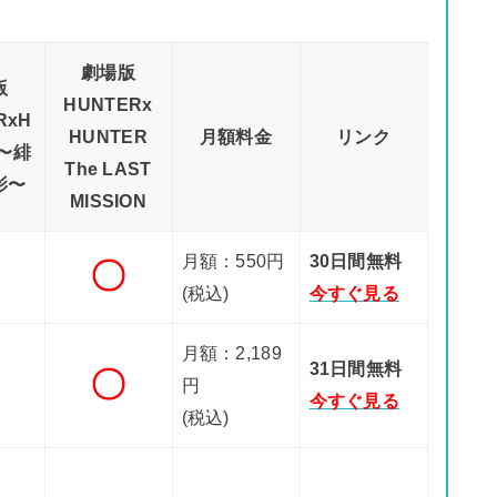
劇場版
版
HUNTERx
RxH
HUNTER
月額料金
リンク
R〜緋
The LAST
影〜
MISSION
月額：550円
30日間無料
〇
(税込)
今すぐ見る
月額：2,189
31日間無料
〇
円
今すぐ見る
(税込)