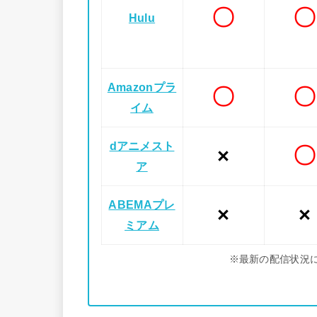
〇
〇
Hulu
Amazonプラ
〇
〇
イム
dアニメスト
〇
×
ア
ABEMAプレ
×
×
ミアム
※最新の配信状況