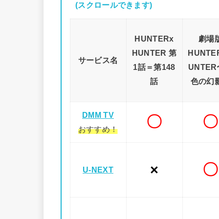
(スクロールできます)
HUNTERx
劇場
HUNTER 第
HUNTE
サービス名
1話＝第148
UNTE
話
色の幻
DMM TV
〇
〇
おすすめ！
〇
×
U-NEXT