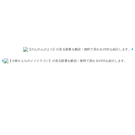
よ
の
り
メ
】
イ
の
ド
見
ラ
る
ゴ
順
ン
番
】
を
の
解
見
説
る
！
順
無
番
料
を
で
解
見
説
れ
！
る
無
V
料
O
で
D
見
も
れ
紹
る
介
V
し
O
ま
D
す
も
。
紹
介
し