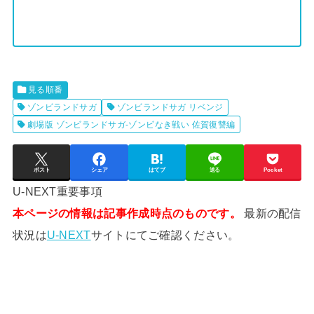
見る順番
ゾンビランドサガ
ゾンビランドサガ リベンジ
劇場版 ゾンビランドサガ-ゾンビなき戦い 佐賀復讐編
ポスト
シェア
はてブ
送る
Pocket
U-NEXT重要事項
本ページの情報は記事作成時点のものです。
最新の配信
状況は
U-NEXT
サイトにてご確認ください。
【
【
の
小
ん
林
の
さ
ん
ん
び
ち