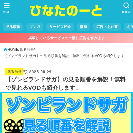
MENU
SEARCH
見る順番
マンガ
サービス紹介
情報
広告・お仕事
お
掲載しているサービスの一部に広告を含みます
HOME
見る順番
【ゾンビランドサガ】の見る順番を解説！無料で見れるVODも紹介します。
2025.08.29
見る順番
【ゾンビランドサガ】の見る順番を解説！無料
で見れるVODも紹介します。