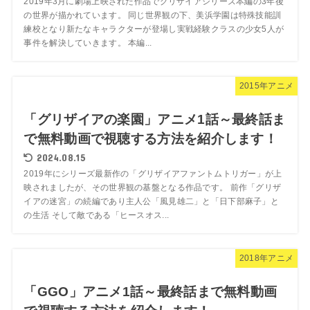
2019年3月に劇場上映された作品でグリザイアシリーズ本編の3年後
の世界が描かれています。 同じ世界観の下、美浜学園は特殊技能訓
練校となり新たなキャラクターが登場し実戦経験クラスの少女5人が
事件を解決していきます。 本編...
2015年アニメ
「グリザイアの楽園」アニメ1話～最終話ま
で無料動画で視聴する方法を紹介します！
2024.08.15
2019年にシリーズ最新作の「グリザイアファントムトリガー」が上
映されましたが、その世界観の基盤となる作品です。 前作「グリザ
イアの迷宮」の続編であり主人公「風見雄二」と「日下部麻子」と
の生活 そして敵である「ヒースオス...
2018年アニメ
「GGO」アニメ1話～最終話まで無料動画