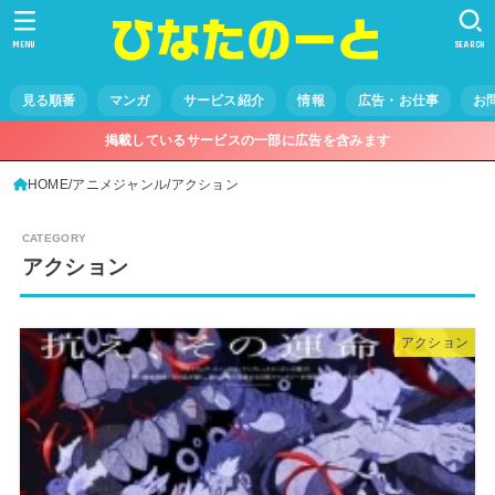
MENU
SEARCH
見る順番
マンガ
サービス紹介
情報
広告・お仕事
お
掲載しているサービスの一部に広告を含みます
HOME
アニメジャンル
アクション
アクション
アクション