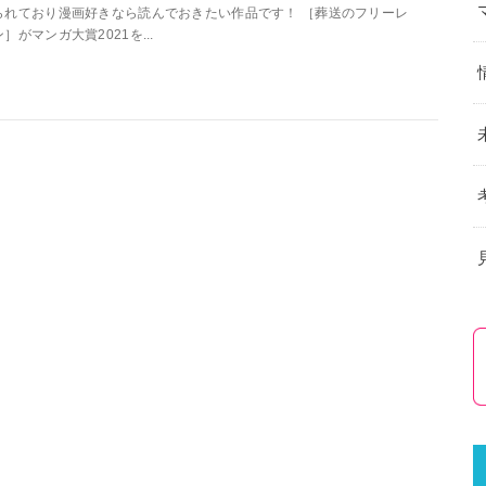
られており漫画好きなら読んでおきたい作品です！ ［葬送のフリーレ
ン］がマンガ大賞2021を...