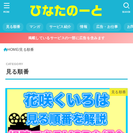
MENU
SEARCH
見る順番
マンガ
サービス紹介
情報
広告・お仕事
お
掲載しているサービスの一部に広告を含みます
HOME
見る順番
見る順番
見る順番