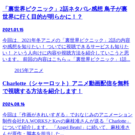
「裏世界ピクニック」2話ネタバレ感想 鳥子が裏
世界に行く目的が明らかに！？
2021.01.15
今回は、2021年冬アニメの「裏世界ピクニック」2話の内容
や感想を知りたい！ ついでに視聴できるサービスも知りた
い！ という人向けに内容や視聴方法を紹介していこうと思
います。 前回の内容はこちら→「裏世界ピクニック」1話...
2015年アニメ
Charlotte（シャーロット）アニメ動画配信を無料
で視聴する方法を紹介します！
2024.08.16
今回は「作画がきれいすぎる」でおなじみのアニメーション
制作会社P.A.WORKSとKeyの麻枝准さんが送る「Charlotte」
について紹介します。 「Angel Beats!」に続いて、麻枝准さ
んが原作・脚本を担当した...