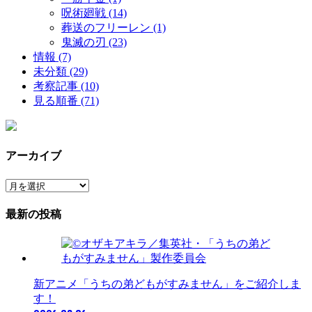
呪術廻戦
(14)
葬送のフリーレン
(1)
鬼滅の刃
(23)
情報
(7)
未分類
(29)
考察記事
(10)
見る順番
(71)
アーカイブ
ア
ー
最新の投稿
カ
イ
ブ
新アニメ「うちの弟どもがすみません」をご紹介しま
す！