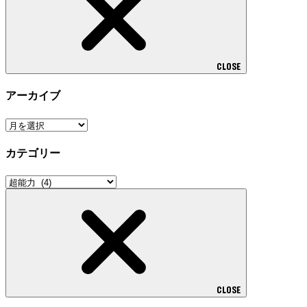
CLOSE
アーカイブ
ア
ー
カテゴリー
カ
イ
カ
ブ
テ
ゴ
リ
ー
CLOSE