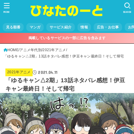
MENU
SEARCH
見る順番
マンガ
サービス紹介
情報
広告・お仕事
お
掲載しているサービスの一部に広告を含みます
HOME
アニメ年代別
2021年アニメ
「ゆるキャン△2期」13話ネタバレ感想！伊豆キャン最終日！そして帰宅
2021.04.11
2021年アニメ
「ゆるキャン△2期」13話ネタバレ感想！伊豆
キャン最終日！そして帰宅