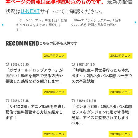
本ページの情報は記事作成時点のものです。
最新の配信
状況は
U-NEXT
サイトにてご確認ください。
「チェンソーマン」声優予想！登場
「86―エイティシックス―」1話ネ
キャラ11人をまとめて紹介しま
タバレ感想 帝国と共和国の戦い！
す！
RECOMMEND
2017年アニメ
2021年アニメ
2024.08.15
2021.01.25
「ガヴリールドロップアウト」が
「無職転生～異世界行ったら本気
面白い！動画を無料で見る方法や
出す～」2話ネタバレ感想 ルーデウ
視聴した感想などを紹介します！
スの卒業試験
2020年アニメ
2020年アニメ
2024.08.16
2024.08.20
「リゼロ2期」アニメ動画を見逃し
「ダンまち3期」10話ネタバレ感想
配信で無料視聴する方法を紹介し
ゼノスをダンジョンに逃がす作戦
ます！
開始。アイズに監視されてしまう
ベル…
2021年アニメ
2020年アニメ