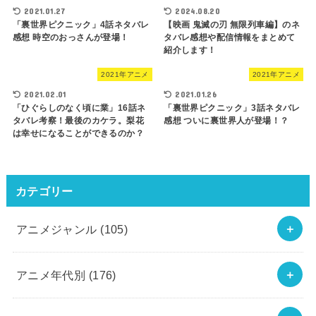
2021.01.27
2024.08.20
「裏世界ピクニック」4話ネタバレ
【映画 鬼滅の刃 無限列車編】のネ
感想 時空のおっさんが登場！
タバレ感想や配信情報をまとめて
紹介します！
2021年アニメ
2021年アニメ
2021.02.01
2021.01.26
「ひぐらしのなく頃に業」16話ネ
「裏世界ピクニック」3話ネタバレ
タバレ考察！最後のカケラ。梨花
感想 ついに裏世界人が登場！？
は幸せになることができるのか？
カテゴリー
アニメジャンル
(105)
アニメ年代別
(176)