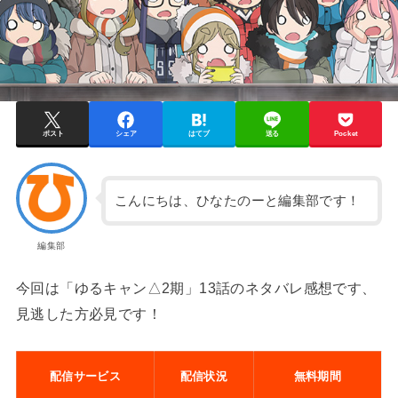
ポスト
シェア
はてブ
送る
Pocket
こんにちは、ひなたのーと編集部です！
編集部
今回は「ゆるキャン△2期」13話のネタバレ感想です、
見逃した方必見です！
配信サービス
配信状況
無料期間