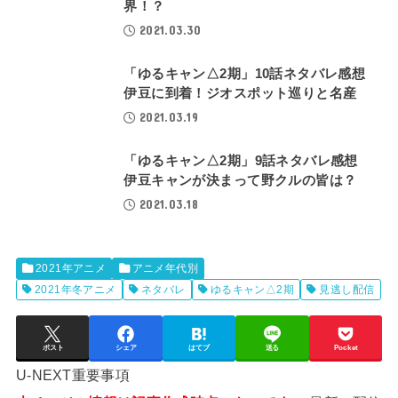
界！？
2021.03.30
「ゆるキャン△2期」10話ネタバレ感想
伊豆に到着！ジオスポット巡りと名産
2021.03.19
「ゆるキャン△2期」9話ネタバレ感想
伊豆キャンが決まって野クルの皆は？
2021.03.18
2021年アニメ
アニメ年代別
2021年冬アニメ
ネタバレ
ゆるキャン△2期
見逃し配信
ポスト
シェア
はてブ
送る
Pocket
U-NEXT重要事項