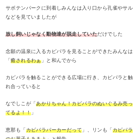
サボテンパークに到着しみんなは入り口から孔雀やサル
などを見ていましたが
放し飼いじゃなく動物達が脱走していた
だけでした
念願の温泉に入るカピパラを見ることができたみんなは
「
癒されるわぁ
」と和んでから
カピパラを触ることができる広場に行き、カピパラと触
れ合っていると
なでしこが「
あかりちゃん！カピパラのぬいぐるみ売っ
てるよ！！
」
恵那も「
カピパラパーカーだって
」、リンも「
カピパラ
のお菓子もあるよ
」と報告