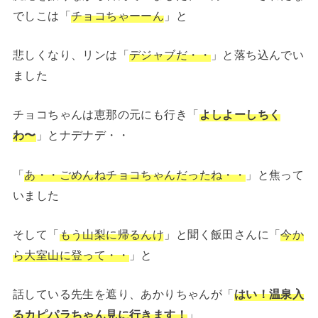
でしこは「
チョコちゃーーん
」と
悲しくなり、リンは「
デジャブだ・・
」と落ち込んでい
ました
チョコちゃんは恵那の元にも行き「
よしよーしちく
わ〜
」とナデナデ・・
「
あ・・ごめんねチョコちゃんだったね・・
」と焦って
いました
そして「
もう山梨に帰るんけ
」と聞く飯田さんに「
今か
ら大室山に登って・・
」と
話している先生を遮り、あかりちゃんが「
はい！温泉入
るカピパラちゃん見に行きます！
」