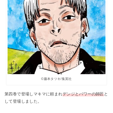
©藤本タツキ/集英社
第四巻で登場しマキマに頼まれ
デンジとパワーの師匠
と
して登場しました。