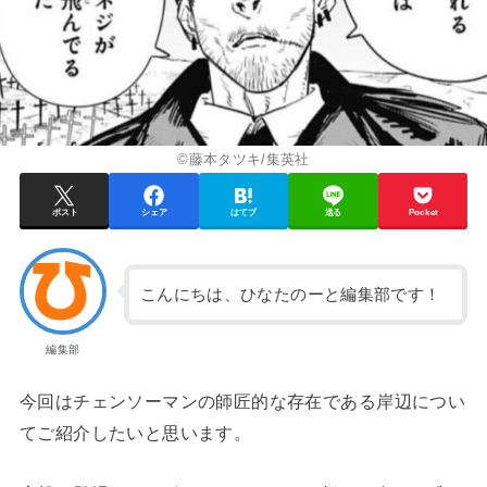
©藤本タツキ/集英社
ポスト
シェア
はてブ
送る
Pocket
こんにちは、ひなたのーと編集部です！
編集部
今回はチェンソーマンの師匠的な存在である岸辺につい
てご紹介したいと思います。