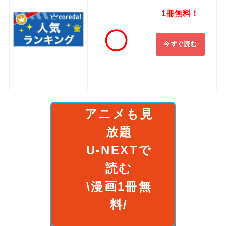
1冊無料！
〇
今すぐ読む
アニメも見
放題
U-NEXTで
読む
\漫画1冊無
料/