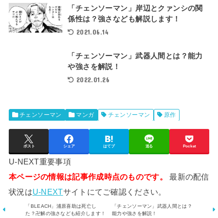
「チェンソーマン」岸辺とクァンシの関
係性は？強さなども解説します！
2021.06.14
「チェンソーマン」武器人間とは？能力
や強さを解説！
2022.01.26
チェンソーマン
マンガ
チェンソーマン
原作
ポスト
シェア
はてブ
送る
Pocket
U-NEXT重要事項
本ページの情報は記事作成時点のものです。
最新の配信
状況は
U-NEXT
サイトにてご確認ください。
「BLEACH」浦原喜助は死亡し
「チェンソーマン」武器人間とは？
た？卍解の強さなども紹介します！
能力や強さを解説！