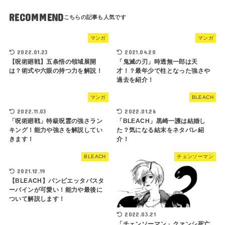
RECOMMEND
マンガ
マンガ
2022.01.23
2021.04.20
【呪術廻戦】五条悟の領域展開
「鬼滅の刃」時透無一郎は天
は？術式や六眼の持つ力を解説！
才！？最年少で柱となった強さや
過去を紹介！
マンガ
BLEACH
2022.11.03
2022.01.26
「呪術廻戦」特級呪霊の強さラン
「BLEACH」黒崎一護は結婚し
キング！能力や強さを解説してい
た？気になる結末をネタバレ紹
きます！
介！
BLEACH
チェンソーマン
2021.12.19
【BLEACH】バンビエッタバスタ
ーバインが可愛い！能力や最後に
ついて解説します！
2022.03.21
「チェンソーマン」クァンシ死亡