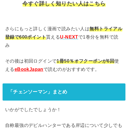
今すぐ詳しく知りたい人はこちら
さらにもっと詳しく漫画で読みたい人は
無料トライアル
登録で600ポイント
貰える
U-NEXT
で1巻分を無料で読
み
その後は初回ログインで
1冊50％オフクーポンが6回
使
える
eBookJapan
で読むのがおすすめです。
「チェンソーマン」まとめ
いかがでしたでしょうか！
自称最強のデビルハンターである岸辺について少しでも